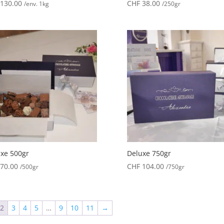
130.00
CHF
38.00
/env. 1kg
/250gr
xe 500gr
Deluxe 750gr
70.00
CHF
104.00
/500gr
/750gr
2
3
4
5
…
9
10
11
→