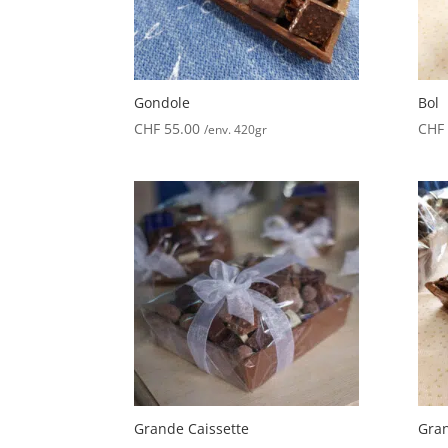
Gondole
Bol
CHF
55.00
CHF
/env. 420gr
Grande Caissette
Gran