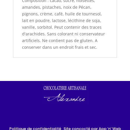
Composition : cacao, sucre, noisettes,
amandes, pistaches, noix de Pécan,
pignons, crème, café, huile de tournesol,
lait en poudre, lactose, lécithine de soja,
vanille, sorbitol. Peut contenir des traces
d'arachides. Sans colorant ni conservateur
artificiels. Ne contient pas de gluten. A
conserver dans un endroit frais et sec.
Politique de confidentialité
Site concocté par App ‘n’ Web