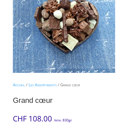
Accueil
/
Les Assortiments
/ Grand cœur
Grand cœur
CHF
108.00
/env. 830gr