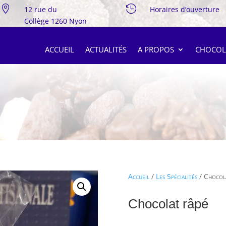


12 rue du
Horaires d’ouverture
Collège 1260 Nyon
ACCUEIL
ACTUALITÉS
A PROPOS
CHOCOL
Accueil
/
Les Spécialités
/ Chocol
Chocolat râpé